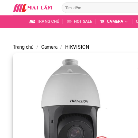
Skip
Tìm
to
kiếm:
content
TRANG CHỦ
HOT SALE
CAMERA
Trang chủ
/
Camera
/
HIKVISION