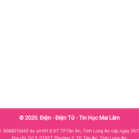
© 2020. Điện - Điện Tử - Tin Học Mai Lâm
 50A8016669 do sở KH & ĐT TP.Tân An, Tỉnh Long An cấp ngày 24/
Địa chỉ: Số 9, DT827, Phường 3, TP. Tân An, Tỉnh Long An.