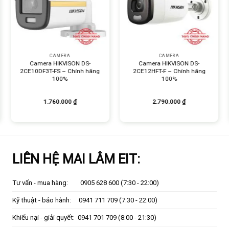
+
+
CAMERA
CAMERA
Camera HIKVISON DS-
Camera HIKVISON DS-
2CE10DF3T-FS – Chính hãng
2CE12HFT-F – Chính hãng
100%
100%
1.760.000
₫
2.790.000
₫
LIÊN HỆ MAI LÂM EIT:
Tư vấn - mua hàng:
0905 628 600
(7:30 - 22:00)
Kỹ thuật - bảo hành:
0941 711 709
(7:30 - 22:00)
Khiếu nại - giải quyết:
0941 701 709
(8:00 - 21:30)