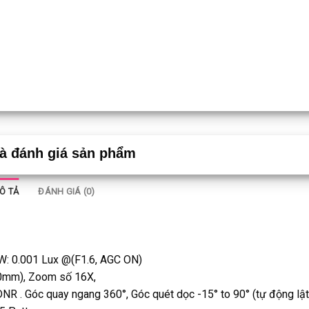
và đánh giá sản phẩm
Ô TẢ
ĐÁNH GIÁ (0)
/W: 0.001 Lux @(F1.6, AGC ON)
0mm), Zoom số 16X,
NR . Góc quay ngang 360°, Góc quét dọc -15° to 90° (tự động lật