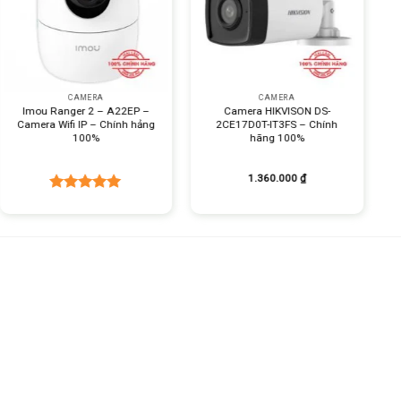
+
+
CAMERA
CAMERA
Imou Ranger 2 – A22EP –
Camera HIKVISON DS-
Camera Wifi IP – Chính hảng
2CE17D0T-IT3FS – Chính
100%
hãng 100%
1.360.000
₫
Được xếp
hạng
5.00
5 sao