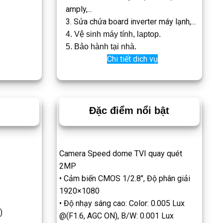
amply,...
3. Sửa chửa board inverter máy lạnh,...
4. Vệ sinh máy tính, laptop.
5. Bảo hành tại nhà.
Chi tiết dich vụ
Đặc điểm nổi bật
Camera Speed dome TVI quay quét
2MP
• Cảm biến CMOS 1/2.8″, Độ phân giải
1920×1080
• Độ nhạy sáng cao: Color: 0.005 Lux
)
@(F1.6, AGC ON), B/W: 0.001 Lux