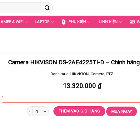
CAMERA WIFI
LAPTOP
PHỤ KIỆN
LINH KIỆN
G
Camera HIKVISON DS-2AE4225TI-D – Chính hãn
Danh mục:
HIKVISION
,
Camera
,
PTZ
13.320.000
₫
Camera HIKVISON DS-2AE4225TI-D - Chính hãng 100% số lượng
THÊM VÀO GIỎ HÀNG
MUA NGAY