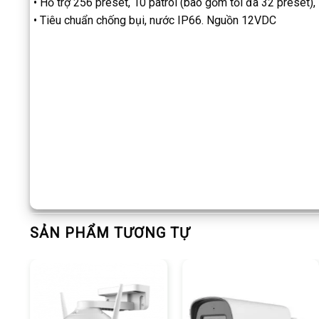
• Hỗ trợ 256 preset, 10 patrol (bao gồm tối đa 32 preset), 
• Tiêu chuẩn chống bụi, nước IP66. Nguồn 12VDC
SẢN PHẨM TƯƠNG TỰ