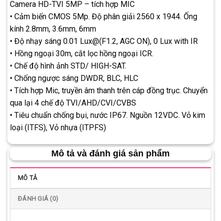
Camera HD-TVI 5MP – tích hợp MIC
• Cảm biến CMOS 5Mp. Độ phân giải 2560 x 1944. Ống
kính 2.8mm, 3.6mm, 6mm
• Độ nhạy sáng 0.01 Lux@(F1.2, AGC ON), 0 Lux with IR
• Hồng ngoại 30m, cắt lọc hồng ngoại ICR.
• Chế độ hình ảnh STD/ HIGH-SAT.
• Chống ngược sáng DWDR, BLC, HLC
• Tích hợp Mic, truyền âm thanh trên cáp đồng trục. Chuyển
qua lại 4 chế độ TVI/AHD/CVI/CVBS
• Tiêu chuẩn chống bụi, nước IP67. Nguồn 12VDC. Vỏ kim
loại (ITFS), Vỏ nhựa (ITPFS)
Mô tả và đánh giá sản phẩm
MÔ TẢ
ĐÁNH GIÁ (0)