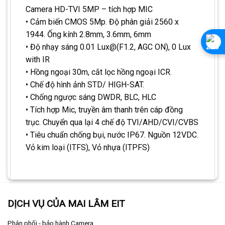
Camera HD-TVI 5MP – tích hợp MIC
• Cảm biến CMOS 5Mp. Độ phân giải 2560 x
1944. Ống kính 2.8mm, 3.6mm, 6mm
• Độ nhạy sáng 0.01 Lux@(F1.2, AGC ON), 0 Lux
with IR
• Hồng ngoại 30m, cắt lọc hồng ngoại ICR.
• Chế độ hình ảnh STD/ HIGH-SAT.
• Chống ngược sáng DWDR, BLC, HLC
• Tích hợp Mic, truyền âm thanh trên cáp đồng
trục. Chuyển qua lại 4 chế độ TVI/AHD/CVI/CVBS
• Tiêu chuẩn chống bụi, nước IP67. Nguồn 12VDC.
Vỏ kim loại (ITFS), Vỏ nhựa (ITPFS)
DỊCH VỤ CỦA MAI LÂM EIT
Phân phối - bảo hành Camera