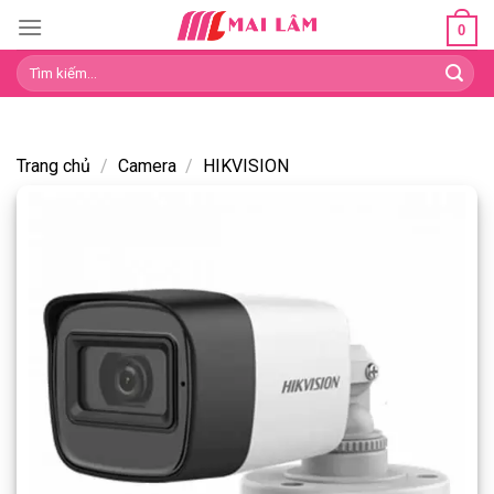
Skip
0
to
Tìm
content
kiếm:
Trang chủ
/
Camera
/
HIKVISION