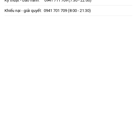
Kỹ thuật - bảo hành:
0941 711 709
(7:30 - 22:00)
Khiếu nại - giải quyết:
0941 701 709
(8:00 - 21:30)