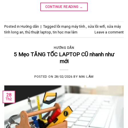
CONTINUE READING
→
Posted in
Hướng dẫn
|
Tagged
lỗi mạng máy tính.
,
sửa lỗi wifi
,
sửa máy
tính long an
,
thủ thuật laptop
,
tin học mai lâm
Leave a comment
HƯỚNG DẪN
5 Mẹo TĂNG TỐC LAPTOP CŨ nhanh như
mới
POSTED ON
28/02/2026
BY
MAI LÂM
28
Th2