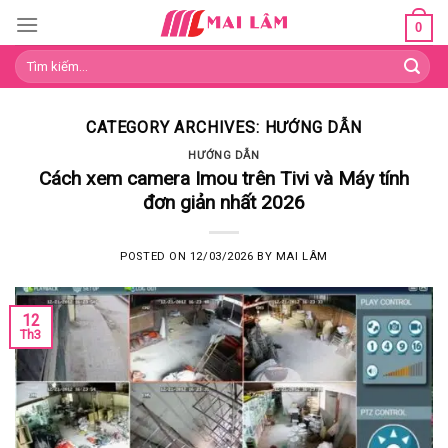
Skip
0
to
Tìm
content
kiếm:
CATEGORY ARCHIVES:
HƯỚNG DẪN
HƯỚNG DẪN
Cách xem camera Imou trên Tivi và Máy tính
đơn giản nhất 2026
POSTED ON
12/03/2026
BY
MAI LÂM
12
Th3