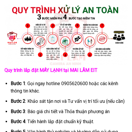
5 sao
5 sao
Quy trình lắp đặt MÁY LẠNH tại MAI LÂM EIT
Bước 1
: Gọi ngay hotline 0905620600 hoặc các kênh
thông tin khác.
Bước 2
: Khảo sát tận nơi và Tư vấn vị trí tối ưu (nếu cần)
Bước 3
: Báo giá chi tiết và Thỏa thuận phương án
Bước 4
: Tiến hành lắp đặt chuẩn kỹ thuật.
Bước 5
: Vận hành thử nghiệm và Hướng dẫn sử dụng