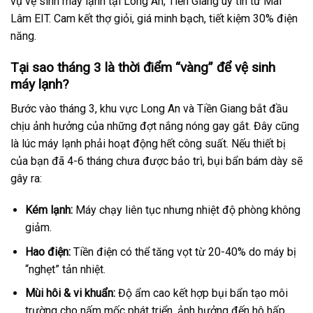
vụ vệ sinh máy lạnh tại Long An, Tiền Giang uy tín từ Mai
Lâm EIT. Cam kết thợ giỏi, giá minh bạch, tiết kiệm 30% điện
năng.
Tại sao tháng 3 là thời điểm “vàng” để vệ sinh
máy lạnh?
Bước vào tháng 3, khu vực Long An và Tiền Giang bắt đầu
chịu ảnh hưởng của những đợt nắng nóng gay gắt. Đây cũng
là lúc máy lạnh phải hoạt động hết công suất. Nếu thiết bị
của bạn đã 4-6 tháng chưa được bảo trì, bụi bẩn bám dày sẽ
gây ra:
Kém lạnh:
Máy chạy liên tục nhưng nhiệt độ phòng không
giảm.
Hao điện:
Tiền điện có thể tăng vọt từ 20-40% do máy bị
“nghẹt” tản nhiệt.
Mùi hôi & vi khuẩn:
Độ ẩm cao kết hợp bụi bẩn tạo môi
trường cho nấm mốc phát triển, ảnh hưởng đến hô hấp