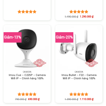
1.490.000
₫
1.290.000
₫
Được xếp
Được xếp
hạng
5.00
hạng
5.00
5 sao
5 sao
Giảm-13%
Giảm-20%
CAMERA
CAMERA
Imou Cue – C22SP – Camera
Imou Bullet – F22 – Camera
Wifi IP – Chính hảng 100%
Wifi IP – Chính hảng 100%
790.000
₫
690.000
₫
1.390.000
₫
1.110.000
₫
Được xếp
Được xếp
hạng
5.00
hạng
5.00