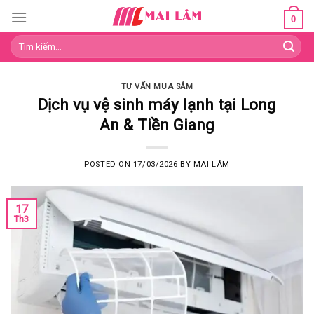
Skip
0
to
Tìm
content
kiếm:
TƯ VẤN MUA SẮM
Dịch vụ vệ sinh máy lạnh tại Long
An & Tiền Giang
POSTED ON
17/03/2026
BY
MAI LÂM
17
Th3