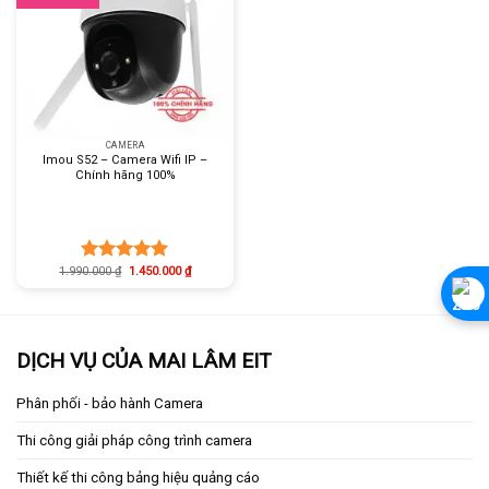
CAMERA
Imou S52 – Camera Wifi IP –
Chính hãng 100%
1.990.000
₫
1.450.000
₫
Được xếp
hạng
5.00
5 sao
DỊCH VỤ CỦA MAI LÂM EIT
Phân phối - bảo hành Camera
Thi công giải pháp công trình camera
Thiết kế thi công bảng hiệu quảng cáo