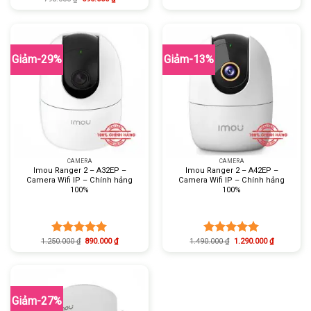
Được xếp
Được xếp
hạng
5.00
hạng
5.00
5 sao
5 sao
Giảm-29%
Giảm-13%
CAMERA
CAMERA
Imou Ranger 2 – A32EP –
Imou Ranger 2 – A42EP –
Camera Wifi IP – Chính hảng
Camera Wifi IP – Chính hảng
100%
100%
1.250.000
₫
890.000
₫
1.490.000
₫
1.290.000
₫
Được xếp
Được xếp
hạng
5.00
hạng
5.00
5 sao
5 sao
Giảm-27%