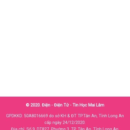
© 2020. Điện - Điện Tử - Tin Học Mai Lâm
GPDKKD: 50A8016669 do sở KH & ĐT TP.Tân An, Tỉnh Long An
cấp ngày 24/12/2020.
Địa chỉ: Số 9, DT827, Phường 3, TP. Tân An, Tỉnh Long An.