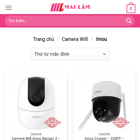
Skip
0
to
Tìm
content
kiếm:
Trang chủ
/
Camera Wifi
/
Imou
CAMERA
CAMERA
Camera Wifi Imou Ranger 2 –
Imou Cruiser – S22FP –