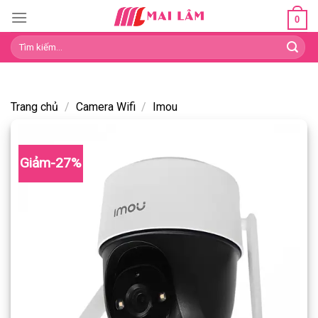
Skip
0
to
Tìm
content
kiếm:
Trang chủ
/
Camera Wifi
/
Imou
Giảm-27%