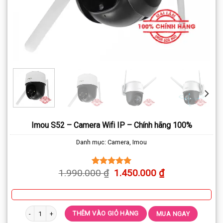
Imou S52 – Camera Wifi IP – Chính hãng 100%
Danh mục:
Camera
,
Imou
1.990.000
₫
1.450.000
₫
5.00
1
trên 5
dựa trên
đánh giá
Imou S52 - Camera Wifi IP - Chính hãng 100% số lượng
THÊM VÀO GIỎ HÀNG
MUA NGAY