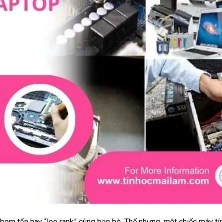
 bom tấn hay “leo rank” cùng bạn bè. Thế nhưng, một chiếc máy tí