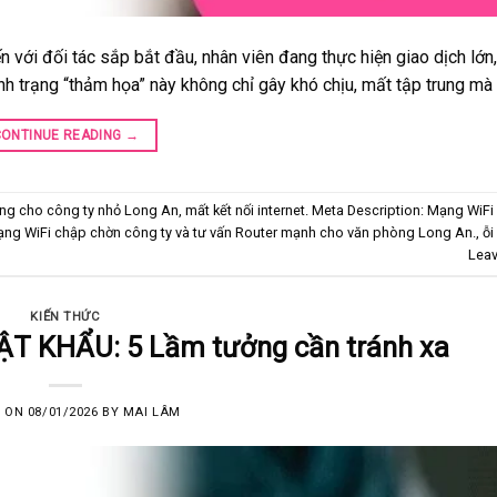
 với đối tác sắp bắt đầu, nhân viên đang thực hiện giao dịch lớn
ình trạng “thảm họa” này không chỉ gây khó chịu, mất tập trung mà 
CONTINUE READING
→
ng cho công ty nhỏ Long An
,
mất kết nối internet. Meta Description: Mạng WiF
ạng WiFi chập chờn công ty và tư vấn Router mạnh cho văn phòng Long An.
,
ỗi
Lea
KIẾN THỨC
T KHẨU: 5 Lầm tưởng cần tránh xa
D ON
08/01/2026
BY
MAI LÂM