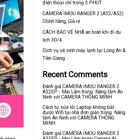
điện thoại chỉ trong 3 PHÚT
CAMERA IMOU RANGER 2 (A32/A52)
Chính hãng, Giá rẻ
CÁCH BẢO VỆ NHÀ an toàn khi đi du
lịch 30/4
Dịch vụ vệ sinh máy lạnh tại Long An &
Tiền Giang
Recent Comments
Đánh giá CAMERA IMOU RANGER 2
A32EP - Mai Lâm
trong
Nâng tầm An
Ninh với CAMERA THÔNG MINH
Cách tự sửa lỗi Laptop không bắt
được Wifi tại nhà đơn giản
trong
Nâng
tầm An Ninh với CAMERA THÔNG
MINH
Đánh giá CAMERA IMOU RANGER 2
A32EP - Mai Lâm
trong
Camera AI:
nh nóng