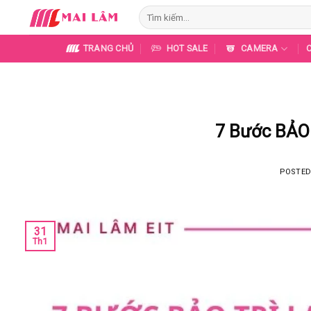
Skip
Tìm
to
kiếm:
content
TRANG CHỦ
HOT SALE
CAMERA
7 Bước BẢO
POSTE
31
Th1