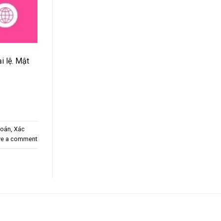
i lệ. Mật
hoản
,
Xác
ve a comment