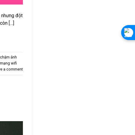
, nhưng đột
còn […]
i chậm ảnh
 mạng wifi
ve a comment