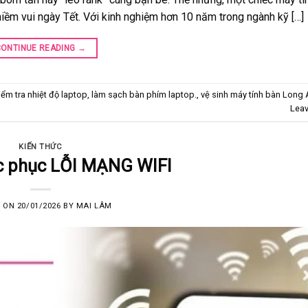
i niềm vui ngày Tết. Với kinh nghiệm hơn 10 năm trong ngành kỹ […]
CONTINUE READING
→
iểm tra nhiệt độ laptop
,
làm sạch bàn phím laptop.
,
vệ sinh máy tính bàn Long 
Lea
KIẾN THỨC
c phục LỖI MẠNG WIFI
D ON
20/01/2026
BY
MAI LÂM