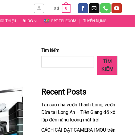
0
0
₫
IỚI THIỆU
BLOG
FPT TELECOM
TUYỂN DỤNG
Tìm kiếm
TÌM
KIẾM
Recent Posts
Tại sao nhà vườn Thanh Long, vườn
Dừa tại Long An – Tiền Giang đổ xô
lắp đèn năng lượng mặt trời
CÁCH CÀI ĐẶT CAMERA IMOU trên