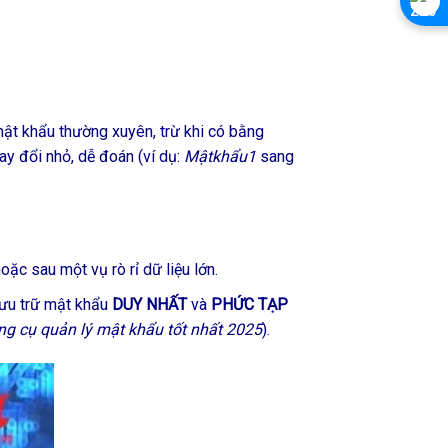
ật khẩu thường xuyên, trừ khi có bằng
ay đổi nhỏ, dễ đoán (ví dụ:
Mậtkhẩu1
sang
ặc sau một vụ rò rỉ dữ liệu lớn.
lưu trữ mật khẩu
DUY NHẤT
và
PHỨC TẠP
ông cụ quản lý mật khẩu tốt nhất 2025
).