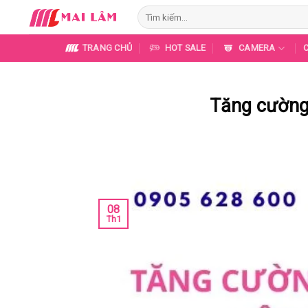
Skip
Tìm
to
kiếm:
content
TRANG CHỦ
HOT SALE
CAMERA
Tăng cường
08
Th1