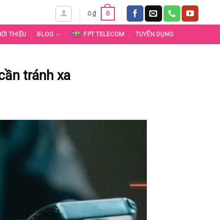
0
0
₫
IỚI THIỆU
BLOG
FPT TELECOM
TUYỂN DỤNG
ần tránh xa