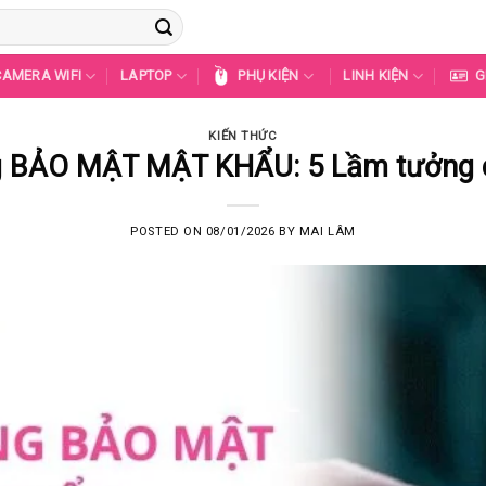
CAMERA WIFI
LAPTOP
PHỤ KIỆN
LINH KIỆN
G
KIẾN THỨC
 BẢO MẬT MẬT KHẨU: 5 Lầm tưởng c
POSTED ON
08/01/2026
BY
MAI LÂM