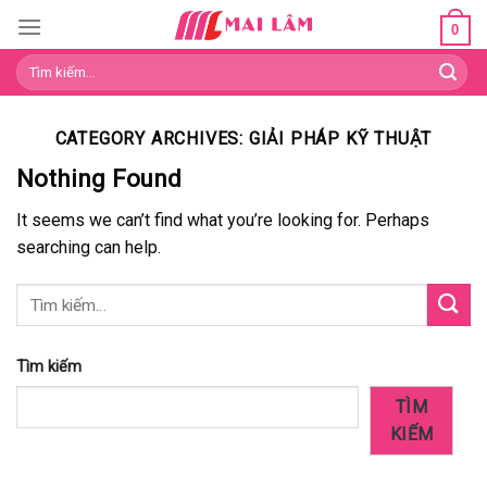
Skip
0
to
Tìm
content
kiếm:
CATEGORY ARCHIVES:
GIẢI PHÁP KỸ THUẬT
Nothing Found
It seems we can’t find what you’re looking for. Perhaps
searching can help.
Tìm kiếm
TÌM
KIẾM