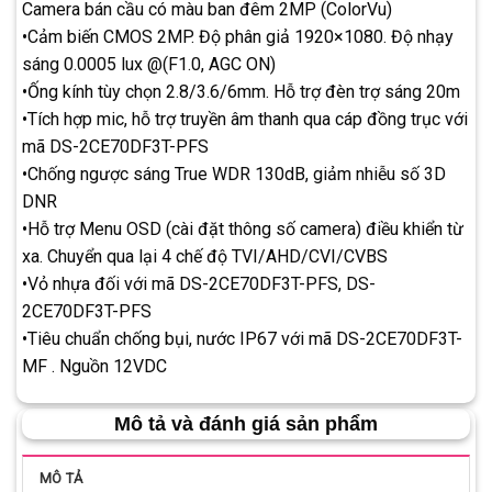
Camera bán cầu có màu ban đêm 2MP (ColorVu)
•Cảm biến CMOS 2MP. Độ phân giả 1920×1080. Độ nhạy
sáng 0.0005 lux @(F1.0, AGC ON)
•Ống kính tùy chọn 2.8/3.6/6mm. Hỗ trợ đèn trợ sáng 20m
•Tích hợp mic, hỗ trợ truyền âm thanh qua cáp đồng trục với
mã DS-2CE70DF3T-PFS
•Chống ngược sáng True WDR 130dB, giảm nhiễu số 3D
DNR
•Hỗ trợ Menu OSD (cài đặt thông số camera) điều khiển từ
xa. Chuyển qua lại 4 chế độ TVI/AHD/CVI/CVBS
•Vỏ nhựa đối với mã DS-2CE70DF3T-PFS, DS-
2CE70DF3T-PFS
•Tiêu chuẩn chống bụi, nước IP67 với mã DS-2CE70DF3T-
MF . Nguồn 12VDC
Mô tả và đánh giá sản phẩm
MÔ TẢ