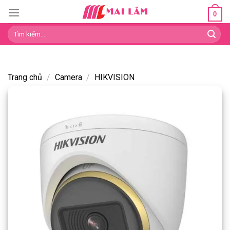
Skip
0
to
Tìm
content
kiếm:
Trang chủ
/
Camera
/
HIKVISION