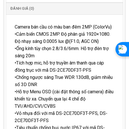
ĐÁNH GIÁ (0)
Camera bán cầu có màu ban đêm 2MP (ColorVu)
•Cảm biến CMOS 2MP. Độ phân giả 1920×1080.
Độ nhạy sáng 0.0005 lux @(F1.0, AGC ON)
•Ống kính tùy chọn 2.8/3.6/6mm. Hỗ trợ đèn trợ
sáng 20m
•Tích hợp mic, hỗ trợ truyền âm thanh qua cáp
đồng trục với mã DS-2CE70DF3T-PFS
•Chống ngược sáng True WDR 130dB, giảm nhiễu
số 3D DNR
•Hỗ trợ Menu OSD (cài đặt thông số camera) điều
khiển từ xa. Chuyển qua lại 4 chế độ
TVI/AHD/CVI/CVBS
•Vỏ nhựa đối với mã DS-2CE70DF3T-PFS, DS-
2CE70DF3T-PFS
•Tiêu chuẩn chống bụi, nước IP67 với mã DS-