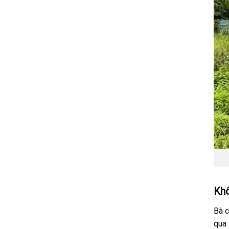
Khô
Bà c
qua 