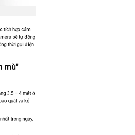
c tích hợp cảm
camera sẽ tự động
ồng thời gọi điện
ểm mù”
ng 3.5 – 4 mét ở
 bao quát và kẻ
nhất trong ngày,