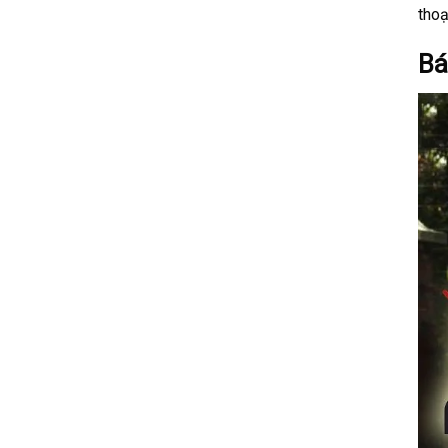
thoạ
Bá