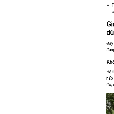
T
c
Gi
dù
Đây 
đang
Khô
Hệ t
hấp 
đó, 