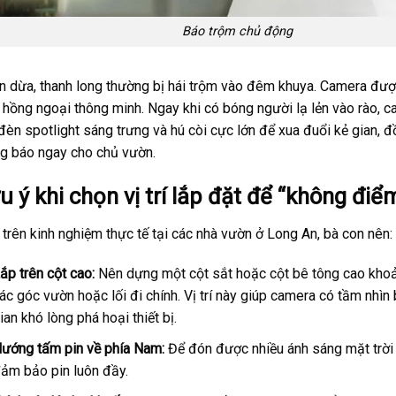
Báo trộm chủ động
 dừa, thanh long thường bị hái trộm vào đêm khuya. Camera đượ
 hồng ngoại thông minh. Ngay khi có bóng người lạ lẻn vào rào, 
đèn spotlight sáng trưng và hú còi cực lớn để xua đuổi kẻ gian, đ
g báo ngay cho chủ vườn.
u ý khi chọn vị trí lắp đặt để “không đi
trên kinh nghiệm thực tế tại các nhà vườn ở Long An, bà con nên:
ắp trên cột cao:
Nên dựng một cột sắt hoặc cột bê tông cao khoả
ác góc vườn hoặc lối đi chính. Vị trí này giúp camera có tầm nhìn
ian khó lòng phá hoại thiết bị.
ướng tấm pin về phía Nam:
Để đón được nhiều ánh sáng mặt trời 
ảm bảo pin luôn đầy.