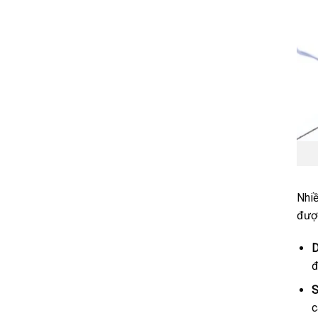
Nhiề
được
D
đ
S
c