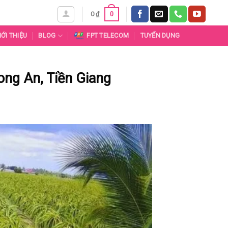
0
0
₫
IỚI THIỆU
BLOG
FPT TELECOM
TUYỂN DỤNG
g An, Tiền Giang