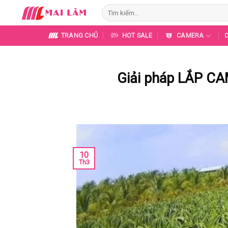
Skip
Tìm
to
kiếm:
content
TRANG CHỦ
HOT SALE
CAMERA
Giải pháp LẮP C
10
Th3