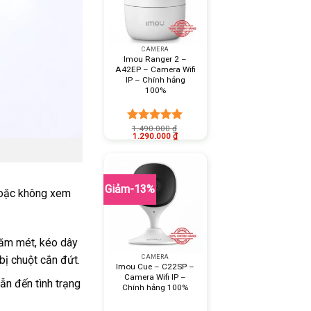
+
CAMERA
Imou Ranger 2 –
A42EP – Camera Wifi
IP – Chính hảng
100%
1.490.000
₫
Được xếp
1.290.000
₫
hạng
5.00
5 sao
Giảm-13%
 hoặc không xem
răm mét, kéo dây
+
bị chuột cắn đứt.
CAMERA
Imou Cue – C22SP –
Camera Wifi IP –
dẫn đến tình trạng
Chính hảng 100%