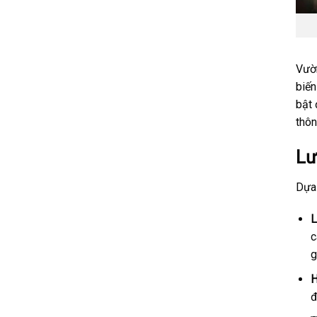
Vườn
biến
bật 
thôn
Lư
Dựa 
L
c
g
H
đ