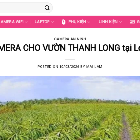
CAMERA WIFI
LAPTOP
PHỤ KIỆN
LINH KIỆN
G
CAMERA AN NINH
AMERA CHO VƯỜN THANH LONG tại Lon
POSTED ON
10/03/2026
BY
MAI LÂM