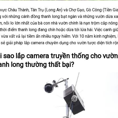
vực Châu Thành, Tân Trụ (Long An) và Chợ Gạo, Gò Công (Tiền Gia
g với những cánh đồng thanh long bạt ngàn và những vườn dừa xa
n, nỗi lo lớn nhất của bà con nhà vườn chính là nạn trộm cắp nông 
thời điểm thanh long đang chín hoặc dừa tới lứa hái. Việc canh g
vừa vất vả lại tiềm ẩn nhiều nguy hiểm. Với 10 năm kinh nghiệm,
 sẻ giải pháp lắp camera chuyên dụng cho vườn tược diện tích rộ
i sao lắp camera truyền thống cho vườn
anh long thường thất bại?