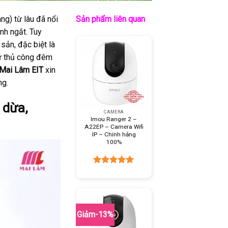
ng) từ lâu đã nổi
Sản phẩm liên quan
nh ngắt. Tuy
sản, đặc biệt là
iữ thủ công đêm
Mai Lâm EIT
xin
ng.
+
 dừa,
CAMERA
Imou Ranger 2 –
A22EP – Camera Wifi
IP – Chính hảng
100%
Được xếp
hạng
5.00
5 sao
Giảm-13%