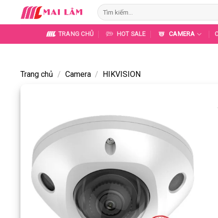
Skip
Tìm
to
kiếm:
content
TRANG CHỦ
HOT SALE
CAMERA
Trang chủ
/
Camera
/
HIKVISION