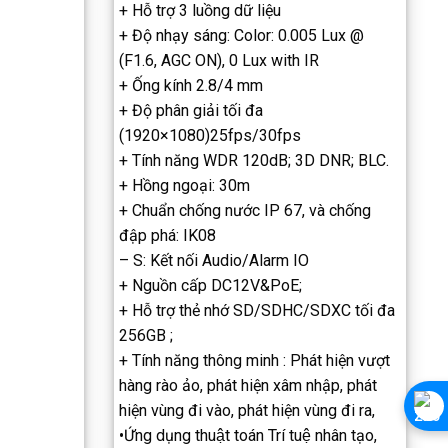
+ Hỗ trợ 3 luồng dữ liệu
+ Độ nhạy sáng: Color: 0.005 Lux @
(F1.6, AGC ON), 0 Lux with IR
+ Ống kính 2.8/4 mm
+ Độ phân giải tối đa
(1920×1080)25fps/30fps
+ Tính năng WDR 120dB; 3D DNR; BLC.
+ Hồng ngoại: 30m
+ Chuẩn chống nước IP 67, và chống
đập phá: IK08
– S: Kết nối Audio/Alarm IO
+ Nguồn cấp DC12V&PoE;
+ Hỗ trợ thẻ nhớ SD/SDHC/SDXC tối đa
256GB ;
+ Tính năng thông minh : Phát hiện vượt
hàng rào ảo, phát hiện xâm nhập, phát
hiện vùng đi vào, phát hiện vùng đi ra,
•Ứng dụng thuật toán Trí tuệ nhân tạo,