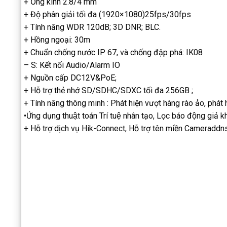
+ Ống kính 2.8/4 mm
+ Độ phân giải tối đa (1920×1080)25fps/30fps
+ Tính năng WDR 120dB; 3D DNR; BLC.
+ Hồng ngoại: 30m
+ Chuẩn chống nước IP 67, và chống đập phá: IK08
– S: Kết nối Audio/Alarm IO
+ Nguồn cấp DC12V&PoE;
+ Hỗ trợ thẻ nhớ SD/SDHC/SDXC tối đa 256GB ;
+ Tính năng thông minh : Phát hiện vượt hàng rào ảo, phát 
•Ứng dụng thuật toán Trí tuệ nhân tạo, Lọc báo động gia
+ Hỗ trợ dịch vụ Hik-Connect, Hỗ trợ tên miền Cameraddn