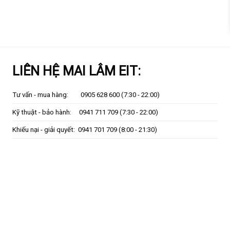
LIÊN HỆ MAI LÂM EIT:
Tư vấn - mua hàng:
0905 628 600
(7:30 - 22:00)
Kỹ thuật - bảo hành:
0941 711 709
(7:30 - 22:00)
Khiếu nại - giải quyết:
0941 701 709
(8:00 - 21:30)