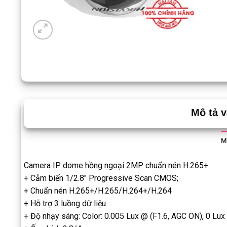
Mô tả 
M
Camera IP dome hồng ngoại 2MP chuẩn nén H.265+
+ Cảm biến 1/2.8″ Progressive Scan CMOS;
+ Chuẩn nén H.265+/H.265/H.264+/H.264
+ Hỗ trợ 3 luồng dữ liệu
+ Độ nhạy sáng: Color: 0.005 Lux @ (F1.6, AGC ON), 0 Lux 