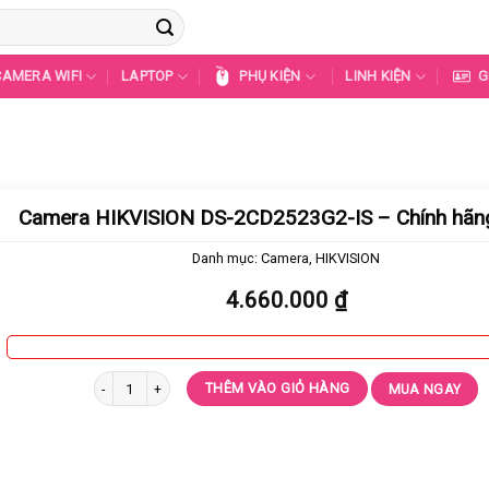
CAMERA WIFI
LAPTOP
PHỤ KIỆN
LINH KIỆN
G
Camera HIKVISION DS-2CD2523G2-IS – Chính hã
Danh mục:
Camera
,
HIKVISION
4.660.000
₫
Camera HIKVISION DS-2CD2523G2-IS - Chính hãng 100% số lượng
THÊM VÀO GIỎ HÀNG
MUA NGAY