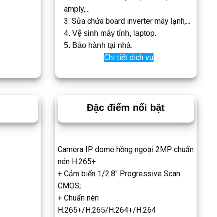
amply,...
3. Sửa chửa board inverter máy lạnh,...
4. Vệ sinh máy tính, laptop.
5. Bảo hành tại nhà.
Chi tiết dich vụ
Đặc điểm nổi bật
Camera IP dome hồng ngoại 2MP chuẩn
nén H.265+
+ Cảm biến 1/2.8″ Progressive Scan
CMOS;
+ Chuẩn nén
H.265+/H.265/H.264+/H.264