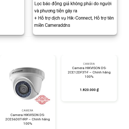
Lọc báo động giả không phải do người
và phương tiện gây ra
+ Hỗ trợ dịch vụ Hik-Connect, Hỗ trợ tên
miền Cameraddns
+
CAMERA
Camera HIKVISON DS-
2CE12DF3T-F – Chính hãng
100%
1.820.000
₫
+
CAMERA
Camera HIKVISON DS-
2CE56D0T-IRP – Chính hãng
100%