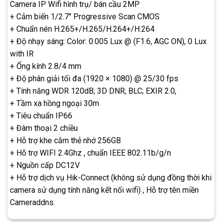
Camera IP Wifi hình trụ/ bán cầu 2MP
+ Cảm biến 1/2.7″ Progressive Scan CMOS
+ Chuẩn nén H.265+/H.265/H.264+/H.264
+ Độ nhạy sáng: Color: 0.005 Lux @ (F1.6, AGC ON), 0 Lux
with IR
+ Ống kính 2.8/4 mm
+ Độ phân giải tối đa (1920 × 1080) @ 25/30 fps
+ Tính năng WDR 120dB; 3D DNR; BLC; EXIR 2.0,
+ Tầm xa hồng ngoại 30m
+ Tiêu chuẩn IP66
+ Đàm thoại 2 chiều
+ Hỗ trợ khe cắm thẻ nhớ 256GB
+ Hỗ trợ WIFI 2.4Ghz , chuẩn IEEE 802.11b/g/n
+ Nguồn cấp DC12V
+ Hỗ trợ dịch vụ Hik-Connect (không sử dụng đồng thời khi
camera sử dụng tính năng kết nối wifi) , Hỗ trợ tên miền
Cameraddns.