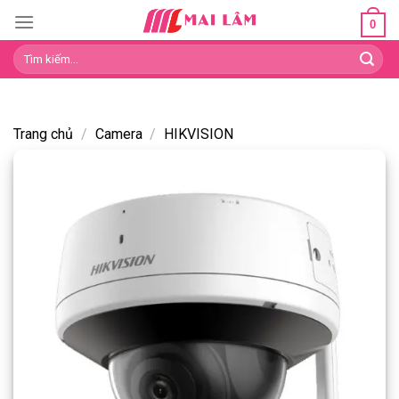
Skip
0
to
Tìm
content
kiếm:
Trang chủ
/
Camera
/
HIKVISION