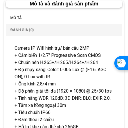
Mô tả và đánh giá sản phẩm
MÔ TẢ
ĐÁNH GIÁ (0)
Camera IP Wifi hình trụ/ bán cầu 2MP
+ Cảm biến 1/2.7″ Progressive Scan CMOS
+ Chuẩn nén H.265+/H.265/H.264+/H.264
+ Độ nhạy sáng: Color: 0.005 Lux @ (F1.6, AGC
ON), 0 Lux with IR
+ Ống kính 2.8/4 mm
+ Độ phân giải tối đa (1920 × 1080) @ 25/30 fps
+ Tính năng WDR 120dB; 3D DNR; BLC; EXIR 2.0,
+ Tầm xa hồng ngoại 30m
+ Tiêu chuẩn IP66
+ Đàm thoại 2 chiều
+ Hỗ trợ khe cắm thẻ nhớ 256GB