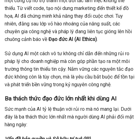
một công cụ hỗ trợ thành một đối tác làm việc không thể
thiếu. Từ viết code, tạo nội dung marketing đến thiết kế đồ
họa, AI đã chứng minh khả năng thay đổi cuộc chơi. Tuy
nhiên, đằng sau lớp vỏ hào nhoáng của năng suất, các
chuyên gia công nghệ và pháp lý đang liên tục gióng lên hồi
chuông cảnh báo về
Đạo đức AI (AI Ethics)
.
Sử dụng AI một cách vô tư không chỉ dẫn đến những rủi ro
pháp lý cho doanh nghiệp mà còn góp phần tạo ra một môi
trường thông tin thiếu tin cậy. Nắm vững các nguyên tắc đạo
đức không còn là tùy chọn, mà là yêu cầu bắt buộc để tồn tại
và phát triển bền vững trong kỷ nguyên công nghệ.
Ba thách thức đạo đức lớn nhất khi dùng AI
Sức mạnh của AI tỷ lệ thuận với rủi ro mà nó mang lại. Dưới
đây là ba thách thức lớn nhất mà người dùng AI phải đối mặt
hàng ngày:
Vấn đề bản quyền và Sở hữu trí tuệ (IP)