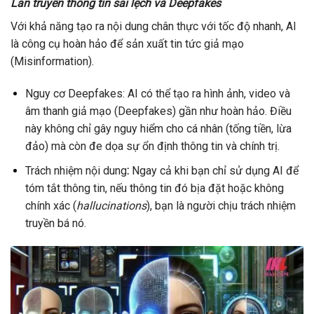
Lan truyền thông tin sai lệch và Deepfakes
Với khả năng tạo ra nội dung chân thực với tốc độ nhanh, AI
là công cụ hoàn hảo để sản xuất tin tức giả mạo
(Misinformation).
Nguy cơ Deepfakes: AI có thể tạo ra hình ảnh, video và
âm thanh giả mạo (Deepfakes) gần như hoàn hảo. Điều
này không chỉ gây nguy hiểm cho cá nhân (tống tiền, lừa
đảo) mà còn đe dọa sự ổn định thông tin và chính trị.
Trách nhiệm nội dung
:
Ngay cả khi bạn chỉ sử dụng AI để
tóm tắt thông tin, nếu thông tin đó bịa đặt hoặc không
chính xác (
hallucinations
), bạn là người chịu trách nhiệm
truyền bá nó.