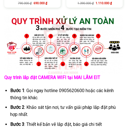
790.000
₫
690.000
₫
1.390.000
₫
1.110.000
₫
Được xếp
Được xếp
hạng
5.00
hạng
5.00
5 sao
5 sao
Quy trình lắp đặt CAMERA WIFI tại MAI LÂM EIT
Bước 1
: Gọi ngay hotline 0905620600 hoặc các kênh
thông tin khác.
Bước 2
: Khảo sát tận nơi, tư vấn giải pháp lắp đặt phù
hợp nhất.
Bước 3
: Thiết kế bản vẽ lắp đặt, báo giá chi tiết