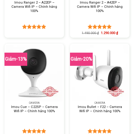
Imou Ranger 2 – A22EP –
Imou Ranger 2 – A42EP –
Camera Wifi IP – Chính hảng
Camera Wifi IP – Chính hảng
100%
100%
1.490.000
₫
1.290.000
₫
Được xếp
Được xếp
hạng
5.00
hạng
5.00
5 sao
5 sao
Giảm-13%
Giảm-20%
CAMERA
CAMERA
Imou Cue – C22SP – Camera
Imou Bullet – F22 – Camera
Wifi IP – Chính hảng 100%
Wifi IP – Chính hảng 100%