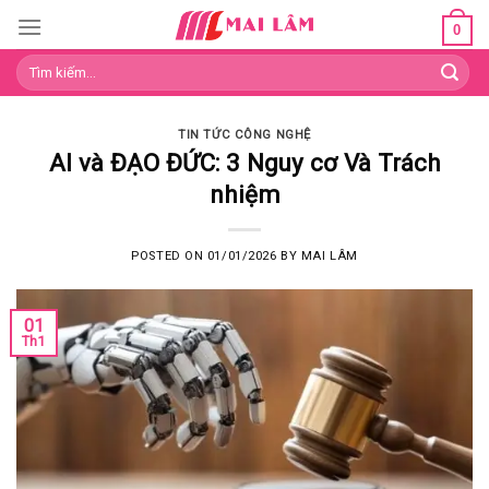
Skip
0
to
Tìm
content
kiếm:
TIN TỨC CÔNG NGHỆ
AI và ĐẠO ĐỨC: 3 Nguy cơ Và Trách
nhiệm
POSTED ON
01/01/2026
BY
MAI LÂM
01
Th1