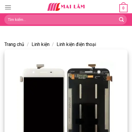
Skip
0
to
Tìm
content
kiếm:
Trang chủ
/
Linh kiện
/
Linh kiện điện thoại