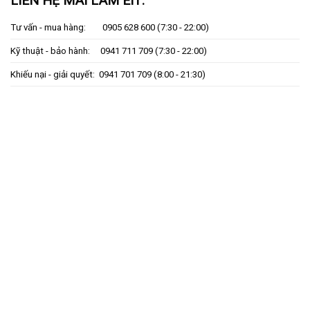
LIÊN HỆ MAI LÂM EIT:
Tư vấn - mua hàng:
0905 628 600
(7:30 - 22:00)
Kỹ thuật - bảo hành:
0941 711 709
(7:30 - 22:00)
Khiếu nại - giải quyết:
0941 701 709
(8:00 - 21:30)