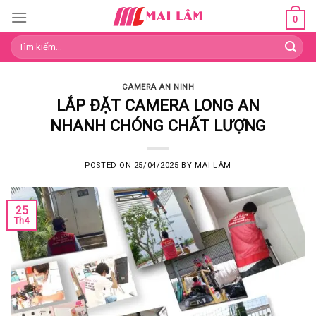
Skip
0
to
Tìm
content
kiếm:
CAMERA AN NINH
LẮP ĐẶT CAMERA LONG AN
NHANH CHÓNG CHẤT LƯỢNG
POSTED ON
25/04/2025
BY
MAI LÂM
25
Th4