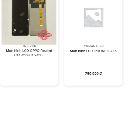
ắc nét, độ
 hợp mọi
.
+
+
LINH KIỆN
LCD-MÀN HÌNH
Màn hình LCD OPPO Realmi
Màn hình LCD IPHONE 6G LK
C11-C12-C15-C25
thoại từ
780.000
₫
A16 (ZIN)
AI LÂM EIT
tôi trong