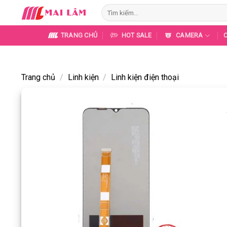
Skip
Tìm
to
kiếm:
content
TRANG CHỦ
HOT SALE
CAMERA
Trang chủ
/
Linh kiện
/
Linh kiện điện thoại