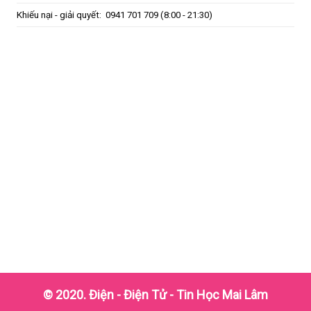
 lớn nhất để chúng tôi không ngừng cải thiện và mang đến những t
Khiếu nại - giải quyết:
0941 701 709
(8:00 - 21:30)
ại liên hệ với Mai Lâm EIT ngay hôm nay:
© 2020. Điện - Điện Tử - Tin Học Mai Lâm
NG