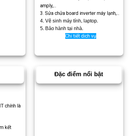
amply,...
3. Sửa chửa board inverter máy lạnh,...
4. Vệ sinh máy tính, laptop.
5. Bảo hành tại nhà.
Chi tiết dich vụ
Đặc điểm nổi bật
T chính là
am kết