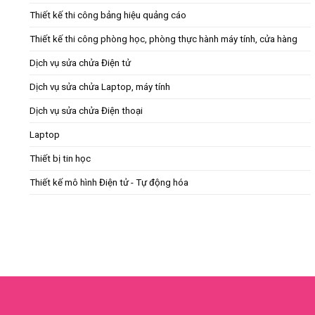
suốt thời gian qua. Sự hài lòng của bạn chính là động lực
Thiết kế thi công bảng hiệu quảng cáo
tốt nhất.
Thiết kế thi công phòng học, phòng thực hành máy tính, cửa hàng
Nếu có bất kỳ thắc mắc nào hoặc cần hỗ trợ, đừng ngần ng
Dịch vụ sửa chửa Điện tử
Địa chỉ
:
Số 9, DT827, P3, Tân An, Long An
Dịch vụ sửa chửa Laptop, máy tính
Dịch vụ sửa chửa Điện thoại
Hotline/Zalo
: 0905 628 600
Laptop
Kỹ thuật
: 0941 711 709
Thiết bị tin học
Nhân viên kinh doanh
: 0941 701 709
Thiết kế mô hình Điện tử - Tự động hóa
Email
: camerawifimailam@gmail.com
Xem thêm:
7 lợi ích khi doanh nghiệp lắp đặt hệ thống CAMERA
LẮP ĐẶT CAMERA LONG AN NHANH CHÓNG CHẤT LƯỢ