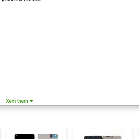
Xem thêm
i Lâm EIT?