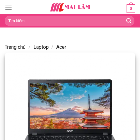
Skip
0
to
Tìm
content
kiếm:
Trang chủ
/
Laptop
/
Acer