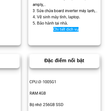
amply,...
3. Sửa chửa board inverter máy lạnh,...
4. Vệ sinh máy tính, laptop.
5. Bảo hành tại nhà.
Chi tiết dich vụ
Đặc điểm nổi bật
CPU:i3-1005G1
RAM:4GB
Bộ nhớ: 256GB SSD