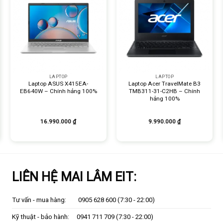
+
+
LAPTOP
LAPTOP
Laptop ASUS X415EA-
Laptop Acer TravelMate B3
EB640W – Chính hảng 100%
TMB311-31-C2HB – Chính
hảng 100%
16.990.000
₫
9.990.000
₫
LIÊN HỆ MAI LÂM EIT:
Tư vấn - mua hàng:
0905 628 600
(7:30 - 22:00)
Kỹ thuật - bảo hành:
0941 711 709
(7:30 - 22:00)