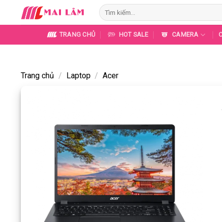
Skip
Tìm
to
kiếm:
content
TRANG CHỦ
HOT SALE
CAMERA
Trang chủ
/
Laptop
/
Acer