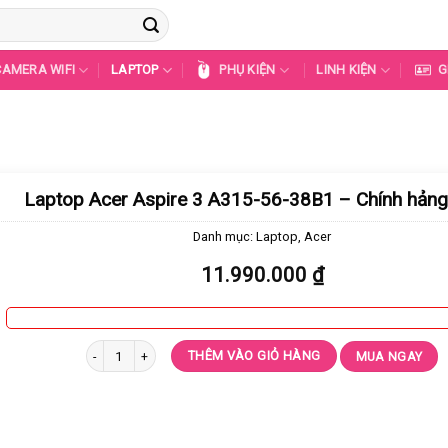
CAMERA WIFI
LAPTOP
PHỤ KIỆN
LINH KIỆN
G
Laptop Acer Aspire 3 A315-56-38B1 – Chính hản
Danh mục:
Laptop
,
Acer
11.990.000
₫
Laptop Acer Aspire 3 A315-56-38B1 - Chính hảng 100% số lượng
THÊM VÀO GIỎ HÀNG
MUA NGAY