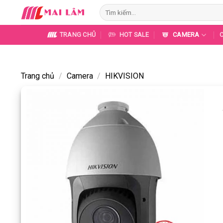
Skip
Tìm
to
kiếm:
content
TRANG CHỦ
HOT SALE
CAMERA
Trang chủ
/
Camera
/
HIKVISION