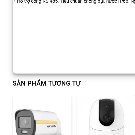
• Hỗ trợ cổng RS 485. Tiêu chuẩn chống bụi, nước IP66. 
SẢN PHẨM TƯƠNG TỰ