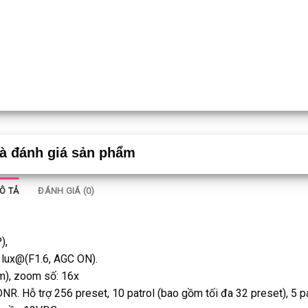
và đánh giá sản phẩm
Ô TẢ
ĐÁNH GIÁ (0)
),
1lux@(F1.6, AGC ON).
), zoom số: 16x
R. Hỗ trợ 256 preset, 10 patrol (bao gồm tối đa 32 preset), 5 pa