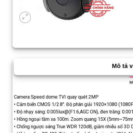
Mô tả 
M
Camera Speed dome TVI quay quét 2MP
• Cảm biến CMOS 1/2.8″. Độ phân giải 1920×1080 (1080P
• Độ nhạy sáng: 0.005lux@(F1.6,AGC ON), đen trắng: 0.00
• Hồng ngoại tầm xa 100m. Zoom quang 15X (5mm~75mm
• Chống ngược sáng True WDR 120dB, giảm nhiễu số 3D DN