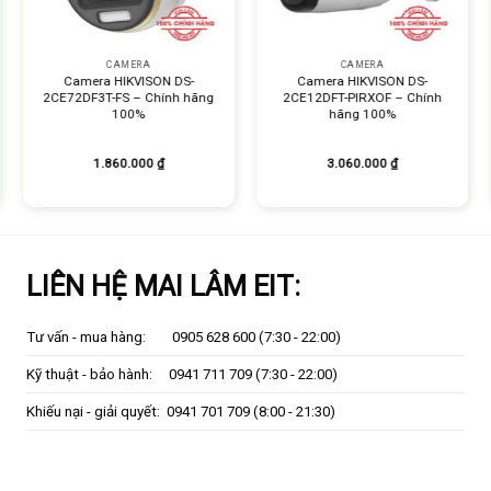
+
+
CAMERA
CAMERA
Camera HIKVISON DS-
Camera HIKVISON DS-
2CE72DF3T-FS – Chính hãng
2CE12DFT-PIRXOF – Chính
100%
hãng 100%
1.860.000
₫
3.060.000
₫
LIÊN HỆ MAI LÂM EIT:
Tư vấn - mua hàng:
0905 628 600
(7:30 - 22:00)
Kỹ thuật - bảo hành:
0941 711 709
(7:30 - 22:00)
Khiếu nại - giải quyết:
0941 701 709
(8:00 - 21:30)