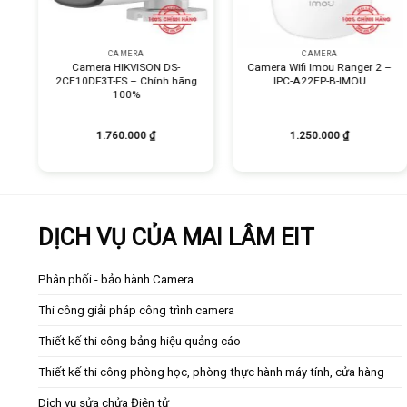
+
+
CAMERA
CAMERA
Camera HIKVISON DS-
Camera Wifi Imou Ranger 2 –
2CE10DF3T-FS – Chính hãng
IPC-A22EP-B-IMOU
100%
1.760.000
₫
1.250.000
₫
DỊCH VỤ CỦA MAI LÂM EIT
Phân phối - bảo hành Camera
Thi công giải pháp công trình camera
Thiết kế thi công bảng hiệu quảng cáo
Thiết kế thi công phòng học, phòng thực hành máy tính, cửa hàng
Dịch vụ sửa chửa Điện tử