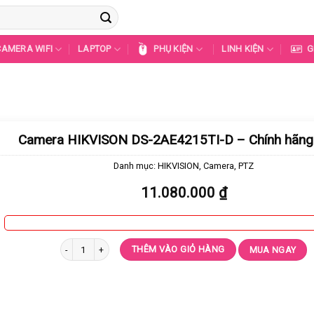
CAMERA WIFI
LAPTOP
PHỤ KIỆN
LINH KIỆN
G
Camera HIKVISON DS-2AE4215TI-D – Chính hãn
Danh mục:
HIKVISION
,
Camera
,
PTZ
11.080.000
₫
Camera HIKVISON DS-2AE4215TI-D - Chính hãng 100% số lượng
THÊM VÀO GIỎ HÀNG
MUA NGAY