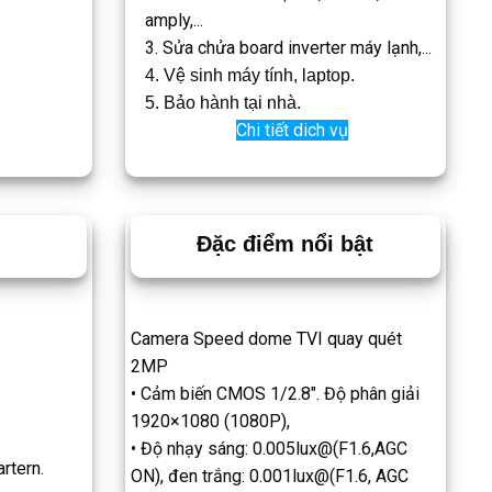
amply,...
3. Sửa chửa board inverter máy lạnh,...
4. Vệ sinh máy tính, laptop.
5. Bảo hành tại nhà.
Chi tiết dich vụ
Đặc điểm nổi bật
Camera Speed dome TVI quay quét
2MP
• Cảm biến CMOS 1/2.8″. Độ phân giải
1920×1080 (1080P),
• Độ nhạy sáng: 0.005lux@(F1.6,AGC
rtern.
ON), đen trắng: 0.001lux@(F1.6, AGC