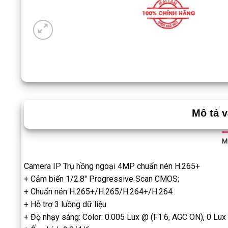
Mô tả 
M
Camera IP Trụ hồng ngoại 4MP chuẩn nén H.265+
+ Cảm biến 1/2.8″ Progressive Scan CMOS;
+ Chuẩn nén H.265+/H.265/H.264+/H.264
+ Hỗ trợ 3 luồng dữ liệu
+ Độ nhạy sáng: Color: 0.005 Lux @ (F1.6, AGC ON), 0 Lux 