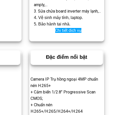
amply,...
3. Sửa chửa board inverter máy lạnh,...
4. Vệ sinh máy tính, laptop.
5. Bảo hành tại nhà.
Chi tiết dich vụ
Đặc điểm nổi bật
Camera IP Trụ hồng ngoại 4MP chuẩn
nén H.265+
+ Cảm biến 1/2.8″ Progressive Scan
CMOS;
+ Chuẩn nén
H.265+/H.265/H.264+/H.264