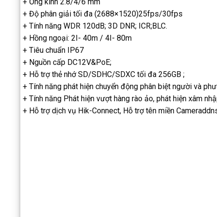
+ Ống kính 2.8/4/6 mm
+ Độ phân giải tối đa (2688×1520)25fps/30fps
+ Tính năng WDR 120dB; 3D DNR; ICR;BLC.
+ Hồng ngoại: 2I- 40m / 4I- 80m
+ Tiêu chuẩn IP67
+ Nguồn cấp DC12V&PoE;
+ Hỗ trợ thẻ nhớ SD/SDHC/SDXC tối đa 256GB ;
+ Tính năng phát hiện chuyển động phân biệt người và phư
+ Tính năng Phát hiện vượt hàng rào ảo, phát hiện xâm nh
+ Hỗ trợ dịch vụ Hik-Connect, Hỗ trợ tên miền Cameraddn