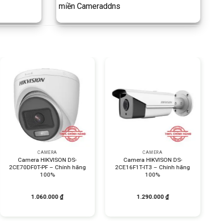
miền Cameraddns
+
+
CAMERA
CAMERA
Camera HIKVISON DS-
Camera HIKVISON DS-
2CE70DF0T-PF – Chính hãng
2CE16F1T-IT3 – Chính hãng
100%
100%
1.060.000
₫
1.290.000
₫