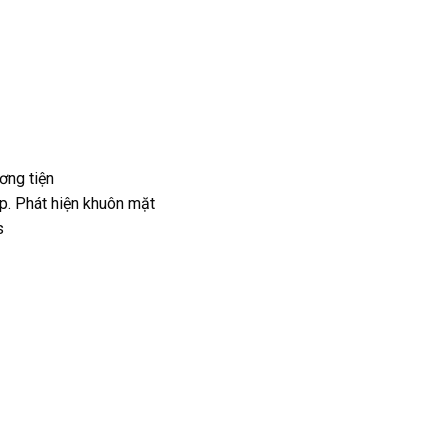
ơng tiện
ập. Phát hiện khuôn mặt
s