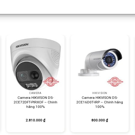
+
+
CAMERA
HIKVISION
Camera HIKVISON DS-
Camera HIKVISON DS-
2CE72DFT-PIRXOF – Chính
2CE16D0T-IRP – Chính hãng
hãng 100%
100%
2.810.000
₫
800.000
₫