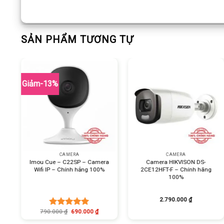
SẢN PHẨM TƯƠNG TỰ
Giảm-13%
+
+
CAMERA
CAMERA
Imou Cue – C22SP – Camera
Camera HIKVISON DS-
Wifi IP – Chính hảng 100%
2CE12HFT-F – Chính hãng
100%
2.790.000
₫
790.000
₫
690.000
₫
Được xếp
hạng
5.00