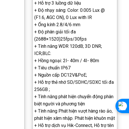
+ Hỗ trợ 3 luồng dữ liệu
+ Độ nhạy sáng: Color: 0.005 Lux @
(F1.6, AGC ON), 0 Lux with IR
+ Ống kính 2.8/4/6 mm
+ Độ phân giải tối đa
(2688×1520)25fps/30fps
+ Tính năng WDR 120dB; 3D DNR;
ICR;BLC.
+ Hồng ngoại: 2I- 40m / 4I- 80m
+ Tiêu chuẩn IP67
+ Nguồn cấp DC12V&PoE;
+ Hỗ trợ thẻ nhớ SD/SDHC/SDXC tối đa
256GB ;
+ Tính năng phát hiện chuyển động phân
biệt người và phương tiện
+ Tính năng Phát hiện vượt hàng rào ảo,
phát hiện xâm nhập. Phát hiện khuôn mặt
+ Hỗ trợ dịch vụ Hik-Connect, Hỗ trợ tên