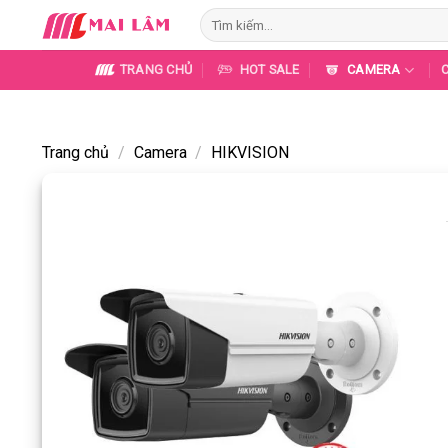
Skip
Tìm
to
kiếm:
content
TRANG CHỦ
HOT SALE
CAMERA
Trang chủ
/
Camera
/
HIKVISION