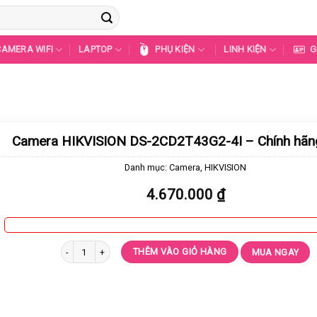
CAMERA WIFI
LAPTOP
PHỤ KIỆN
LINH KIỆN
G
Camera HIKVISION DS-2CD2T43G2-4I – Chính hã
Danh mục:
Camera
,
HIKVISION
4.670.000
₫
Camera HIKVISION DS-2CD2T43G2-4I - Chính hãng 100% số lượng
THÊM VÀO GIỎ HÀNG
MUA NGAY