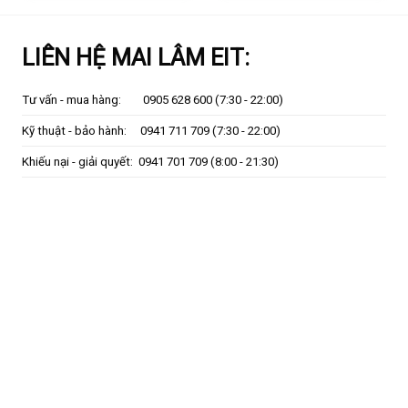
LIÊN HỆ MAI LÂM EIT:
Tư vấn - mua hàng:
0905 628 600
(7:30 - 22:00)
Kỹ thuật - bảo hành:
0941 711 709
(7:30 - 22:00)
Khiếu nại - giải quyết:
0941 701 709
(8:00 - 21:30)