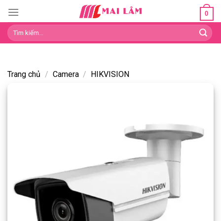
Skip
0
to
Tìm
content
kiếm:
Trang chủ
/
Camera
/
HIKVISION