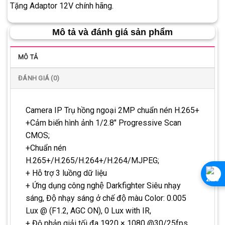
Tặng Adaptor 12V chính hãng.
Mô tả và đánh giá sản phẩm
MÔ TẢ
ĐÁNH GIÁ (0)
Camera IP Trụ hồng ngoại 2MP chuẩn nén H.265+
+Cảm biến hình ảnh 1/2.8″ Progressive Scan
CMOS;
+Chuẩn nén
H.265+/H.265/H.264+/H.264/MJPEG;
+ Hỗ trợ 3 luồng dữ liệu
+ Ứng dụng công nghệ Darkfighter Siêu nhạy
sáng, Độ nhạy sáng ở chế độ màu Color: 0.005
Lux @ (F1.2, AGC ON), 0 Lux with IR,
+ Độ phản giải tối đa 1920 × 1080 @30/25fps