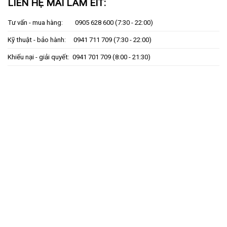
LIÊN HỆ MAI LÂM EIT:
Tư vấn - mua hàng:
0905 628 600
(7:30 - 22:00)
Kỹ thuật - bảo hành:
0941 711 709
(7:30 - 22:00)
Khiếu nại - giải quyết:
0941 701 709
(8:00 - 21:30)