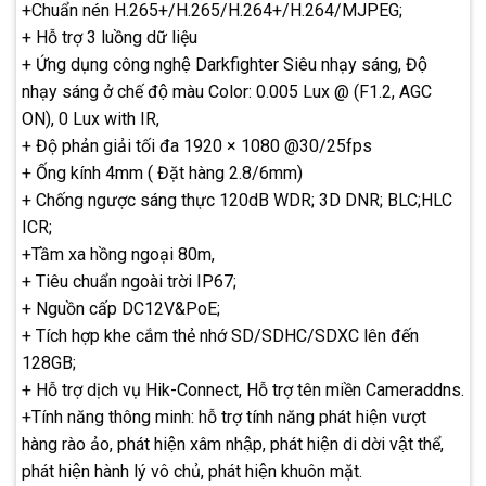
+Chuẩn nén H.265+/H.265/H.264+/H.264/MJPEG;
+ Hỗ trợ 3 luồng dữ liệu
+ Ứng dụng công nghệ Darkfighter Siêu nhạy sáng, Độ
nhạy sáng ở chế độ màu Color: 0.005 Lux @ (F1.2, AGC
ON), 0 Lux with IR,
+ Độ phản giải tối đa 1920 × 1080 @30/25fps
+ Ống kính 4mm ( Đặt hàng 2.8/6mm)
+ Chống ngược sáng thực 120dB WDR; 3D DNR; BLC;HLC
ICR;
+Tầm xa hồng ngoại 80m,
+ Tiêu chuẩn ngoài trời IP67;
+ Nguồn cấp DC12V&PoE;
+ Tích hợp khe cắm thẻ nhớ SD/SDHC/SDXC lên đến
128GB;
+ Hỗ trợ dịch vụ Hik-Connect, Hỗ trợ tên miền Cameraddns.
+Tính năng thông minh: hỗ trợ tính năng phát hiện vượt
hàng rào ảo, phát hiện xâm nhập, phát hiện di dời vật thể,
phát hiện hành lý vô chủ, phát hiện khuôn mặt.