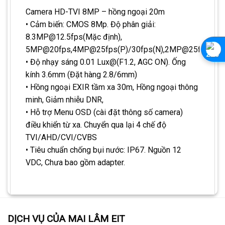
Camera HD-TVI 8MP – hồng ngoại 20m
• Cảm biến: CMOS 8Mp. Độ phân giải:
8.3MP@12.5fps(Mặc định),
5MP@20fps,4MP@25fps(P)/30fps(N),2MP@25fps(P)/
• Độ nhạy sáng 0.01 Lux@(F1.2, AGC ON). Ống
kính 3.6mm (Đặt hàng 2.8/6mm)
• Hồng ngoại EXIR tầm xa 30m, Hồng ngoại thông
minh, Giảm nhiễu DNR,
• Hỗ trợ Menu OSD (cài đặt thông số camera)
điều khiển từ xa. Chuyển qua lại 4 chế độ
TVI/AHD/CVI/CVBS
• Tiêu chuẩn chống bụi nước: IP67. Nguồn 12
VDC, Chưa bao gồm adapter.
DỊCH VỤ CỦA MAI LÂM EIT