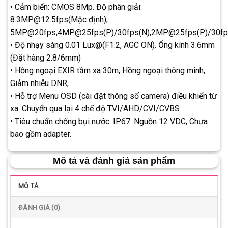
• Cảm biến: CMOS 8Mp. Độ phân giải:
8.3MP@12.5fps(Mặc định),
5MP@20fps,4MP@25fps(P)/30fps(N),2MP@25fps(P)/30fp
• Độ nhạy sáng 0.01 Lux@(F1.2, AGC ON). Ống kính 3.6mm
(Đặt hàng 2.8/6mm)
• Hồng ngoại EXIR tầm xa 30m, Hồng ngoại thông minh,
Giảm nhiễu DNR,
• Hỗ trợ Menu OSD (cài đặt thông số camera) điều khiển từ
xa. Chuyển qua lại 4 chế độ TVI/AHD/CVI/CVBS
• Tiêu chuẩn chống bụi nước: IP67. Nguồn 12 VDC, Chưa
bao gồm adapter.
Mô tả và đánh giá sản phẩm
MÔ TẢ
ĐÁNH GIÁ (0)