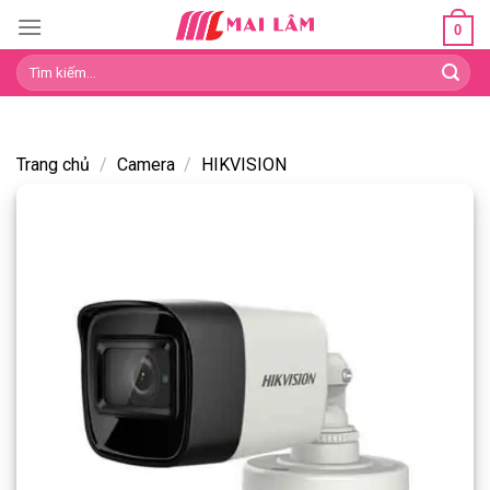
Skip
0
to
Tìm
content
kiếm:
Trang chủ
/
Camera
/
HIKVISION