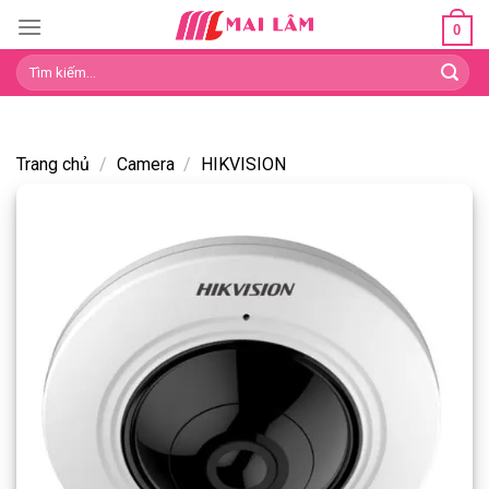
Skip
0
to
Tìm
content
kiếm:
Trang chủ
/
Camera
/
HIKVISION