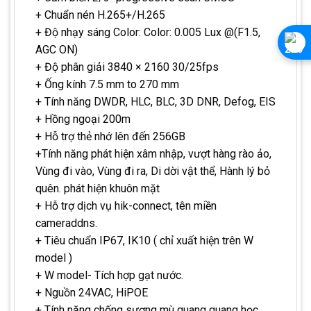
+ Chuẩn nén H.265+/H.265
+ Độ nhạy sáng Color: Color: 0.005 Lux @(F1.5,
AGC ON)
+ Độ phân giải 3840 × 2160 30/25fps
+ Ống kính 7.5 mm to 270 mm
+ Tính năng DWDR, HLC, BLC, 3D DNR, Defog, EIS
+ Hồng ngoại 200m
+ Hỗ trợ thẻ nhớ lên đến 256GB
+Tính năng phát hiện xâm nhập, vượt hàng rào ảo,
Vùng đi vào, Vùng đi ra, Di dời vật thể, Hành lý bỏ
quên. phát hiện khuôn mặt
+ Hỗ trợ dịch vụ hik-connect, tên miền
cameraddns.
+ Tiêu chuẩn IP67, IK10 ( chỉ xuất hiện trên W
model )
+ W model- Tích hợp gạt nước.
+ Nguồn 24VAC, HiPOE
+ Tính năng chống sương mù quang quang học