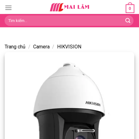
Skip
0
to
Tìm
content
kiếm:
Trang chủ
/
Camera
/
HIKVISION