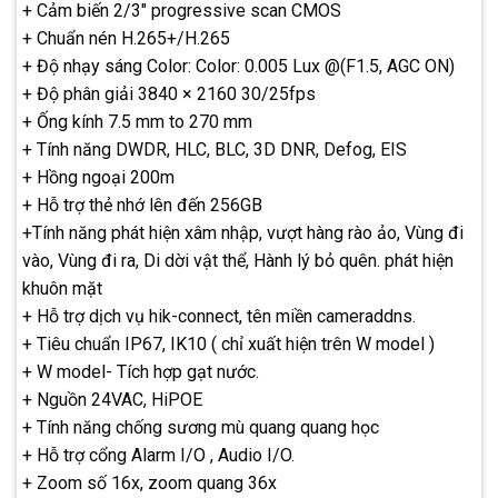
+ Cảm biến 2/3″ progressive scan CMOS
+ Chuẩn nén H.265+/H.265
+ Độ nhạy sáng Color: Color: 0.005 Lux @(F1.5, AGC ON)
+ Độ phân giải 3840 × 2160 30/25fps
+ Ống kính 7.5 mm to 270 mm
+ Tính năng DWDR, HLC, BLC, 3D DNR, Defog, EIS
+ Hồng ngoại 200m
+ Hỗ trợ thẻ nhớ lên đến 256GB
+Tính năng phát hiện xâm nhập, vượt hàng rào ảo, Vùng đi
vào, Vùng đi ra, Di dời vật thể, Hành lý bỏ quên. phát hiện
khuôn mặt
+ Hỗ trợ dịch vụ hik-connect, tên miền cameraddns.
+ Tiêu chuẩn IP67, IK10 ( chỉ xuất hiện trên W model )
+ W model- Tích hợp gạt nước.
+ Nguồn 24VAC, HiPOE
+ Tính năng chống sương mù quang quang học
+ Hỗ trợ cổng Alarm I/O , Audio I/O.
+ Zoom số 16x, zoom quang 36x