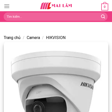
Skip
0
to
Tìm
content
kiếm:
Trang chủ
/
Camera
/
HIKVISION