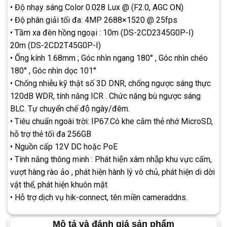
• Độ nhạy sáng Color 0.028 Lux @ (F2.0, AGC ON)
• Độ phân giải tối đa: 4MP 2688×1520 @ 25fps
• Tầm xa đèn hồng ngoại : 10m (DS-2CD2345G0P-I)
20m (DS-2CD2T45G0P-I)
• Ống kính 1.68mm ; Góc nhìn ngang 180° , Góc nhìn chéo
180° , Góc nhìn dọc 101°
• Chống nhiễu kỹ thật số 3D DNR, chống ngược sáng thực
120dB WDR, tính năng ICR . Chức năng bù ngược sáng
BLC. Tự chuyển chế độ ngày/đêm.
• Tiêu chuẩn ngoài trời: IP67.Có khe cắm thẻ nhớ MicroSD,
hỗ trợ thẻ tối đa 256GB
• Nguồn cấp 12V DC hoặc PoE
• Tính năng thông minh : Phát hiện xâm nhập khu vực cấm,
vượt hàng rào ảo , phát hiện hành lý vô chủ, phát hiện di dời
vật thể, phát hiện khuôn mặt
• Hỗ trợ dịch vụ hik-connect, tên miền cameraddns.
Mô tả và đánh giá sản phẩm