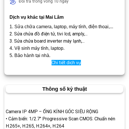
Đổi trả trong vòng 10 ngày
Dịch vụ khác tại Mai Lâm
1. Sửa chữa camera, laptop, máy tính, điện thoại,...
2. Sửa chửa đồ điện tử, tivi lcd, amply,...
3. Sửa chửa board inverter máy lạnh,...
4. Vệ sinh máy tính, laptop.
5. Bảo hành tại nhà.
Chi tiết dich vụ
Thông số kỷ thuật
Camera IP 4MP – ỐNG KÍNH GÓC SIÊU RỘNG
• Cảm biến: 1/2.7″ Progressive Scan CMOS. Chuẩn nén
H.265+, H.265, H.264+, H.264