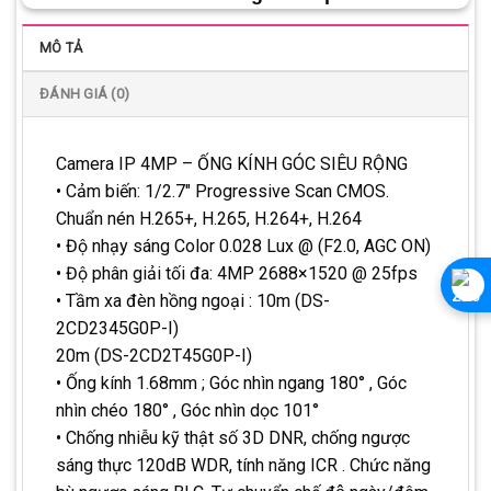
MÔ TẢ
ĐÁNH GIÁ (0)
Camera IP 4MP – ỐNG KÍNH GÓC SIÊU RỘNG
• Cảm biến: 1/2.7″ Progressive Scan CMOS.
Chuẩn nén H.265+, H.265, H.264+, H.264
• Độ nhạy sáng Color 0.028 Lux @ (F2.0, AGC ON)
• Độ phân giải tối đa: 4MP 2688×1520 @ 25fps
• Tầm xa đèn hồng ngoại : 10m (DS-
2CD2345G0P-I)
20m (DS-2CD2T45G0P-I)
• Ống kính 1.68mm ; Góc nhìn ngang 180° , Góc
nhìn chéo 180° , Góc nhìn dọc 101°
• Chống nhiễu kỹ thật số 3D DNR, chống ngược
sáng thực 120dB WDR, tính năng ICR . Chức năng