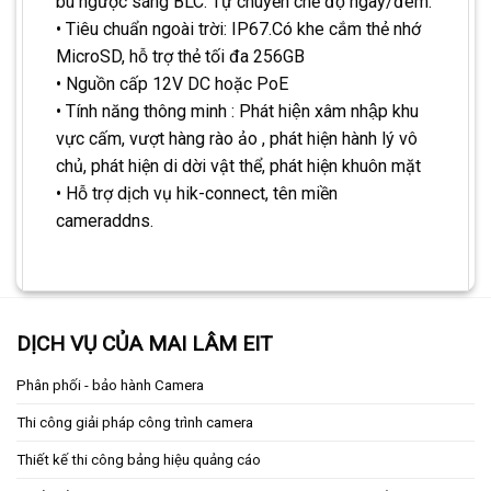
bù ngược sáng BLC. Tự chuyển chế độ ngày/đêm.
• Tiêu chuẩn ngoài trời: IP67.Có khe cắm thẻ nhớ
MicroSD, hỗ trợ thẻ tối đa 256GB
• Nguồn cấp 12V DC hoặc PoE
• Tính năng thông minh : Phát hiện xâm nhập khu
vực cấm, vượt hàng rào ảo , phát hiện hành lý vô
chủ, phát hiện di dời vật thể, phát hiện khuôn mặt
• Hỗ trợ dịch vụ hik-connect, tên miền
cameraddns.
DỊCH VỤ CỦA MAI LÂM EIT
Phân phối - bảo hành Camera
Thi công giải pháp công trình camera
Thiết kế thi công bảng hiệu quảng cáo