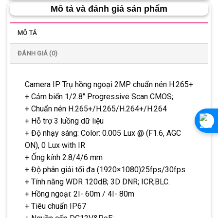
Mô tả và đánh giá sản phẩm
MÔ TẢ
ĐÁNH GIÁ (0)
Camera IP Trụ hồng ngoại 2MP chuẩn nén H.265+
+ Cảm biến 1/2.8″ Progressive Scan CMOS;
+ Chuẩn nén H.265+/H.265/H.264+/H.264
+ Hỗ trợ 3 luồng dữ liệu
+ Độ nhạy sáng: Color: 0.005 Lux @ (F1.6, AGC
ON), 0 Lux with IR
+ Ống kính 2.8/4/6 mm
+ Độ phân giải tối đa (1920×1080)25fps/30fps
+ Tính năng WDR 120dB; 3D DNR; ICR;BLC.
+ Hồng ngoại: 2I- 60m / 4I- 80m
+ Tiêu chuẩn IP67