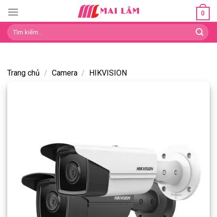
Skip
0
to
Tìm
content
kiếm:
Trang chủ
/
Camera
/
HIKVISION