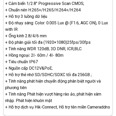
+ Cảm biến 1/2.8″ Progressive Scan CMOS;
+ Chuẩn nén H.265+/H.265/H.264+/H.264
+ Hỗ trợ 3 luồng dữ liệu
+ Độ nhạy sáng: Color: 0.005 Lux @ (F1.6, AGC ON), 0 Lux
with IR
+ Ống kính 2.8/4/6 mm
+ Độ phân giải tối đa (1920×1080)25fps/30fps
+ Tính năng WDR 120dB; 3D DNR; ICR;BLC.
+ Hồng ngoại: 2I- 60m / 4I- 80m
+ Tiêu chuẩn IP67
+ Nguồn cấp DC12V&PoE;
+ Hỗ trợ thẻ nhớ SD/SDHC/SDXC tối đa 256GB ;
+ Tính năng phát hiện chuyển động phân biệt người và
phương tiên
+ Tính năng Phát hiện vượt hàng rào ảo, phát hiện xâm
nhập. Phát hiện khuôn mặt
+ Hỗ trợ dịch vụ Hik-Connect, Hỗ trợ tên miền Cameraddns